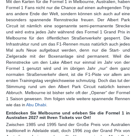
Mit den Karten für die Formel 1 in Melbourne, Australien, haben
Formel 1 Fans nicht nur die Chance auf einen aufregenden Trip
ans andere Ende der Welt, sondern können sich auch auf eine
besonders spannende Rennstrecke freuen. Der Albert Park
Circuit ist nämlich eine sogenannte semi-permanente Strecke
und wird extra jedes Jahr während des Formel 1 Grand Prix in
Melbourne für den öffentlichen Straßenverkehr gesperrt. Die
Infrastruktur rund um das F1-Rennen muss natürlich auch jedes
Mal aufs Neue aufgebaut werden, denn nur die Start- und
Zielgerade mit der Boxenanlage sind permanent. Weil die
Rennstrecke um den Lake Albert nur einmal im Jahr von der
Formel 1 genutzt wird und im übrigen Jahr „nur“ dem ganz
normalen Straßenverkehr dient, ist die F1-Piste vor allem am
ersten Trainingstag vergleichsweise schmutzig. Doch das tut der
Stimmung rund um den Albert Park Circuit natürlich keinen
Abbruch. Melbourne ist bisher sehr oft der „Opener“ der Formel
1 Saison gewesen. Ihm folgen viele weitere spannende Rennen
wie das in
Abu Dhabi
.
Entdecken Sie Melbourne und erleben Sie die Formel 1 in
Australien 2027 mit Ihren Tickets vor Ort!
Zwischen 1985 und 1995 fand der Große Preis von Australien
traditionell in Adelaide statt, doch 1996 zog der Grand Prix von