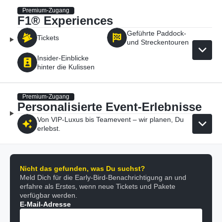
Premium-Zugang
F1® Experiences
Geführte Paddock-
Tickets
und Streckentouren
Insider-Einblicke
hinter die Kulissen
Premium-Zugang
Personalisierte Event-Erlebnisse
Von VIP-Luxus bis Teamevent – wir planen, Du
erlebst.
Nicht das gefunden, was Du suchst?
Meld Dich für die Early-Bird-Benachrichtigung an und
erfahre als Erstes, wenn neue Tickets und Pakete
verfügbar werden.
E-Mail-Adresse