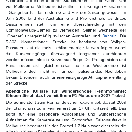
Australien auf einen anderen Stadtkurs um, in den Albert Park
von Melbourne. Melbourne ist seither - mit wenigen Ausnahmen
- Gastgeber für den ersten Grand Prix der Saison gewesen. Im
Jahr 2006 fand der Australien Grand Prix erstmals als drittes
Saisonrennen statt, um eine Überschneidung mit den
Commonwealth-Games zu vermeiden. Seither wechselte der
„Opener“ unregelmäßig zwischen Australien und
Bahrain
. Die
5,303 kilometerlange Strecke ist bestimmt von Vollgas-
Passagen, auf die meist schikanenartige Kurven folgen, wobei
die Kurveneingänge überwiegend langsamer durchfahren
werden müssen als die Kurvenausgänge. Die Protagonisten und
Fans freuen sich gleichermaßen auf das Wochenende; ist
Melbourne doch nicht nur für sein pulsierendes Nachtleben
bekannt, sondern auch für eine einzigartige Atmosphäre entlang
der Strecke.
Abendliche Kulisse für wunderschöne Rennmomente:
Erleben Sie all das live mit Ihrem F1 Melbourne 2027 Ticket!
Die Sonne steht zum Rennende schon extrem tief, da seit 2009
der Startschuss zum Rennen erst um 17 Uhr Ortszeit fällt. Das
sorgt für eine besondere Atmosphäre und wunderschöne
Aufnahmen für Kameraleute und Fotografen. Saisonauftakt in
Melbourne bedeutet für den Formel 1 Zirkus zwar einerseits die
teilweise längste Flugreise des ganzen Jahres, gleichzeitig aber