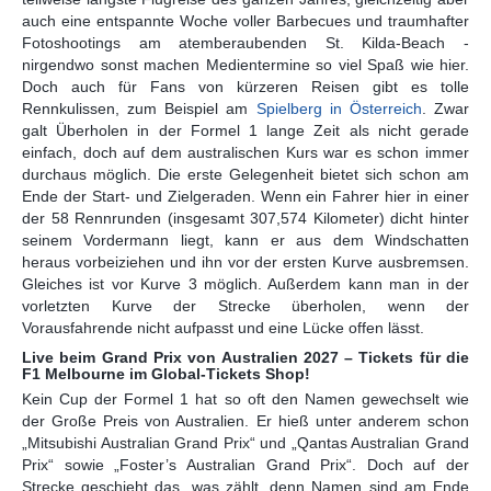
auch eine entspannte Woche voller Barbecues und traumhafter
Fotoshootings am atemberaubenden St. Kilda-Beach -
nirgendwo sonst machen Medientermine so viel Spaß wie hier.
Doch auch für Fans von kürzeren Reisen gibt es tolle
Rennkulissen, zum Beispiel am
Spielberg in Österreich
. Zwar
galt Überholen in der Formel 1 lange Zeit als nicht gerade
einfach, doch auf dem australischen Kurs war es schon immer
durchaus möglich. Die erste Gelegenheit bietet sich schon am
Ende der Start- und Zielgeraden. Wenn ein Fahrer hier in einer
der 58 Rennrunden (insgesamt 307,574 Kilometer) dicht hinter
seinem Vordermann liegt, kann er aus dem Windschatten
heraus vorbeiziehen und ihn vor der ersten Kurve ausbremsen.
Gleiches ist vor Kurve 3 möglich. Außerdem kann man in der
vorletzten Kurve der Strecke überholen, wenn der
Vorausfahrende nicht aufpasst und eine Lücke offen lässt.
Live beim Grand Prix von Australien 2027 – Tickets für die
F1 Melbourne im Global-Tickets Shop!
Kein Cup der Formel 1 hat so oft den Namen gewechselt wie
der Große Preis von Australien. Er hieß unter anderem schon
„Mitsubishi Australian Grand Prix“ und „Qantas Australian Grand
Prix“ sowie „Foster’s Australian Grand Prix“. Doch auf der
Strecke geschieht das, was zählt, denn Namen sind am Ende