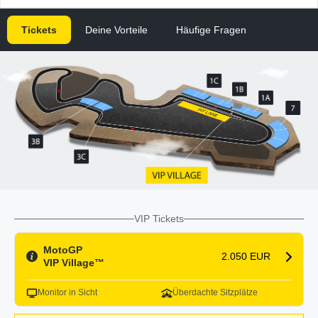
Tickets
Deine Vorteile
Häufige Fragen
VIP Tickets
MotoGP
2.050 EUR
VIP Village™
Monitor in Sicht
Überdachte Sitzplätze