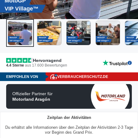
MotoGP
VIP Village™
MotoGP
MotoGP
MotoGP
MotoGP
MotoGP
VIP Village™
VIP Village™
VIP Village™
VIP Village™
VIP Village
Hervorragend
4.4
Sterne
aus
17.600
Bewertungen
EMPFOHLEN VON
VERBRAUCHERSCHUTZ.DE
Offizieller Partner für
Motorland Aragón
Zeitplan der Aktivitäten
Du erhältst alle Informationen über den Zeitplan der Aktivitäten 2-3 Tage
vor Beginn des Grand Prix.