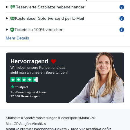
Reservierte Sitzplätze nebeneinander
Kostenloser Sofortversand per E-Mail
Tickets zu 100% versichert
Mehr Details
Hervorragend
Wir lieben unsere Kunden und das
sieht man an unseren Bewertungen!
Top-Bewertung mit
4.4
aus
17.600
Bewertungen
»
»
»
»
Startseite
Sportveranstaltungen
Motorsport
MotoGP
»
MotoGP Aragón-Alcañiz
MotoGP Premier Wochenend-Tickets 2 Tage VIP Aragón-Alcañiz