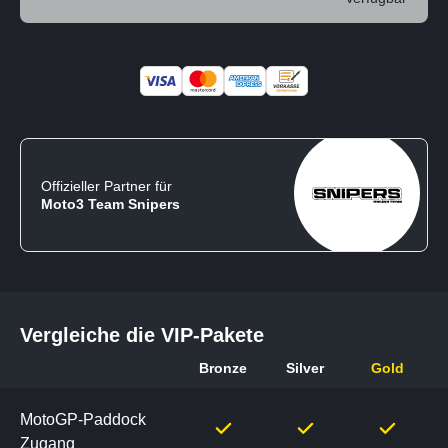
Offizieller Partner für
Moto3 Team Snipers
Vergleiche die VIP-Pakete
Bronze
Silver
Gold
Vergleiche
die
MotoGP-Paddock
VIP-
Zugang