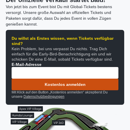
Von jetzt bis zum Event bist Du mit Global-Tickets bestens
versorgt. Unsere große Auswahl an offiziellen Tickets und
Paketen sorgt dafür, dass Du jedes Event in vollen Zügen
genießen kannst.
Du willst als Erstes wissen, wenn Tickets verfügbar
sind?
Kein Problem, bei uns verpasst Du nichts. Trag Dich
einfach für die Early-Bird-Benachrichtigung ein und wir
schicken Dir eine E-Mail, sobald Tickets verfügbar sind.
E-Mail-Adresse
Kostenlos anmelden
Mit Klick auf den Button „Kostenlos anmelden“ akzeptierst Du
unsere
Datenschutzbedingungen