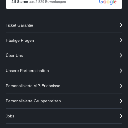
4.5
Sterne
aus
2.829
Bewertungen
a
t
r
n
t
e
n
r
Ticket Garantie
e
a
r
n
a
z
Häufige Fragen
n
e
z
i
Über Uns
e
g
i
e
g
n
Unsere Partnerschaften
e
n
Personalisierte VIP-Erlebnisse
Personalisierte Gruppenreisen
Jobs