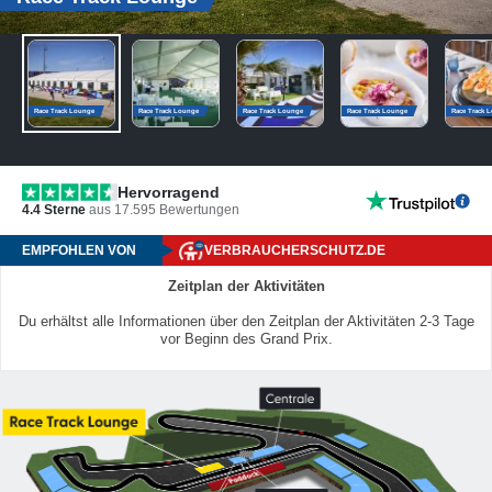
Race Track Lounge
Race Track Lounge
Race Track Lounge
Race Track Lounge
Race Track 
Hervorragend
4.4
Sterne
aus
17.595
Bewertungen
EMPFOHLEN VON
VERBRAUCHERSCHUTZ.DE
Zeitplan der Aktivitäten
Du erhältst alle Informationen über den Zeitplan der Aktivitäten 2-3 Tage
vor Beginn des Grand Prix.