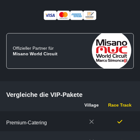
Offizieller Partner für
Misano World Circuit
Vergleiche die VIP-Pakete
Village
Race Track
Vergleiche
die
Premium-Catering
VIP-
Pakete