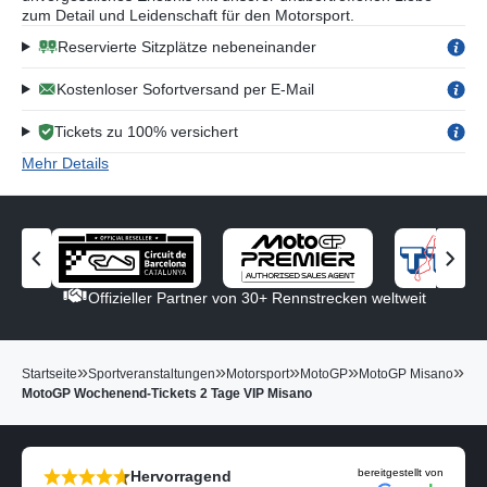
zum Detail und Leidenschaft für den Motorsport.
Reservierte Sitzplätze nebeneinander
Kostenloser Sofortversand per E-Mail
Tickets zu 100% versichert
Mehr Details
V
N
o
ä
Offizieller Partner von 30+ Rennstrecken weltweit
r
c
h
h
e
s
»
»
»
»
»
Startseite
Sportveranstaltungen
Motorsport
MotoGP
MotoGP Misano
r
t
MotoGP Wochenend-Tickets 2 Tage VIP Misano
i
e
g
n
e
P
n
a
bereitgestellt von
Hervorragend
P
r