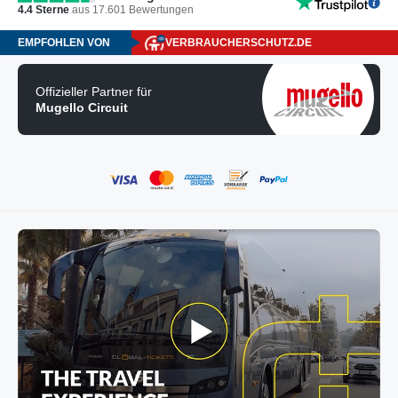
4.4
Sterne
aus
17.601
Bewertungen
EMPFOHLEN VON
VERBRAUCHERSCHUTZ.DE
Offizieller Partner für
Mugello Circuit