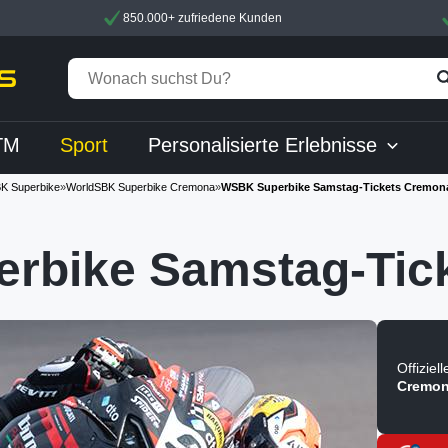
850.000+ zufriedene Kunden
TM
Sport
Personalisierte Erlebnisse
K Superbike
»
WorldSBK Superbike Cremona
»
WSBK Superbike Samstag-Tickets Cremon
rbike Samstag-Tic
Offiziel
Cremon