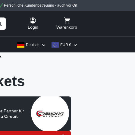
Persönliche Kundenbetreuung - auch vor Ort
Warenkorb
Login
Deutsch
EUR €
a
kets
ler Partner für
a Circuit