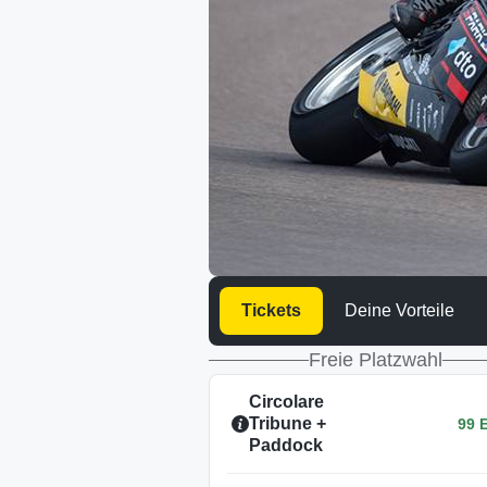
Tickets
Deine Vorteile
Freie Platzwahl
Circolare
Tribune +
99 
Paddock