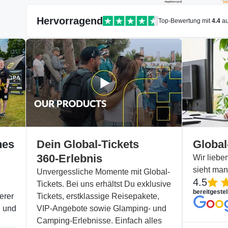
Hervorragend
Top-Bewertung mit
4.4
a
hes
Dein Global-Tickets
Global
360-Erlebnis
Wir lieb
sieht ma
Unvergessliche Momente mit Global-
4.5
Tickets. Bei uns erhältst Du exklusive
bereitgestel
erer
Tickets, erstklassige Reisepakete,
l und
VIP-Angebote sowie Glamping- und
Camping-Erlebnisse. Einfach alles