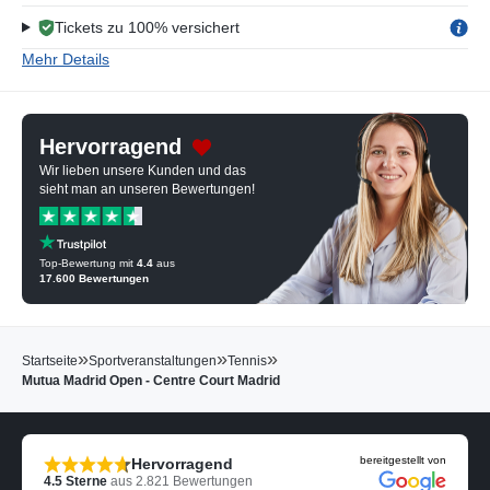
Tickets zu 100% versichert
Mehr Details
Hervorragend
Wir lieben unsere Kunden und das
sieht man an unseren Bewertungen!
Top-Bewertung mit
4.4
aus
17.600
Bewertungen
»
»
»
Startseite
Sportveranstaltungen
Tennis
Mutua Madrid Open - Centre Court Madrid
bereitgestellt von
Hervorragend
4.5
Sterne
aus
2.821
Bewertungen