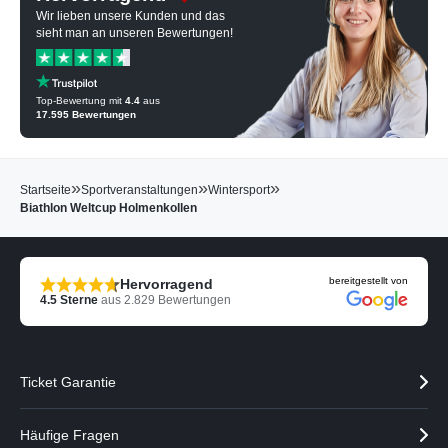
Wir lieben unsere Kunden und das
sieht man an unseren Bewertungen!
Top-Bewertung mit
4.4
aus
17.595
Bewertungen
»
»
»
Startseite
Sportveranstaltungen
Wintersport
Biathlon Weltcup Holmenkollen
bereitgestellt von
Hervorragend
4.5
Sterne
aus
2.829
Bewertungen
Ticket Garantie
Häufige Fragen