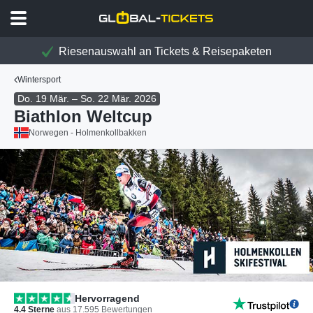
Riesenauswahl an Tickets & Reisepaketen
Wintersport
Do. 19 Mär. – So. 22 Mär. 2026
Biathlon Weltcup
Norwegen - Holmenkollbakken
Hervorragend
4.4
Sterne
aus
17.595
Bewertungen