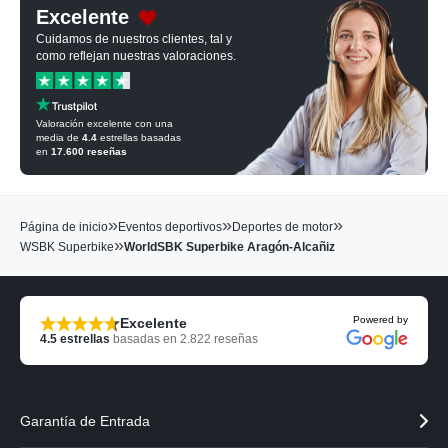
Excelente
Cuidamos de nuestros clientes, tal y
como reflejan nuestras valoraciones.
Valoración excelente con una
media de
4.4
estrellas basadas
en
17.600
reseñas
»
»
»
Página de inicio
Eventos deportivos
Deportes de motor
»
WSBK Superbike
WorldSBK Superbike Aragón-Alcañiz
Powered by
Excelente
4.5
estrellas
basadas en
2.822
reseñas
Garantía de Entrada