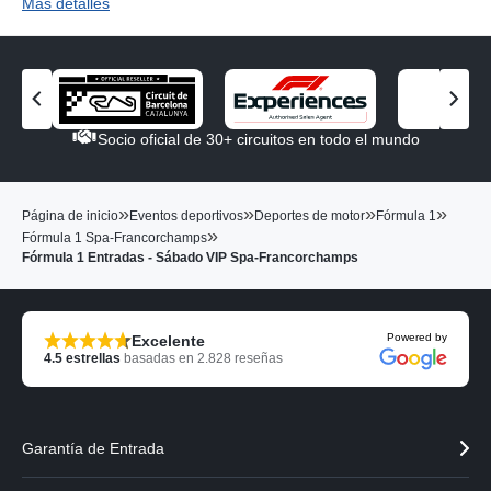
Más detalles
V
V
e
e
Socio oficial de 30+ circuitos en todo el mundo
r
r
e
e
l
l
»
»
»
»
Página de inicio
Eventos deportivos
Deportes de motor
Fórmula 1
s
s
»
Fórmula 1 Spa-Francorchamps
o
o
Fórmula 1 Entradas - Sábado VIP Spa-Francorchamps
c
c
i
i
o
o
a
s
Powered by
Excelente
n
i
4.5
estrellas
basadas en
2.828
reseñas
t
g
e
u
r
i
i
e
Garantía de Entrada
o
n
r
t